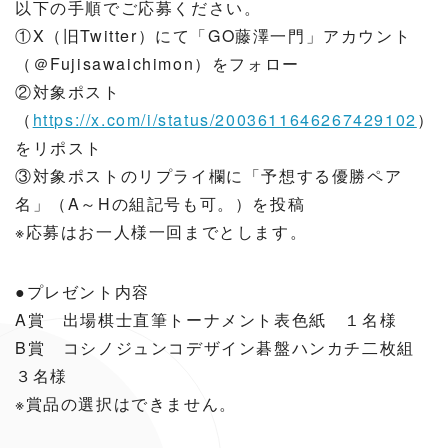
以下の手順でご応募ください。
①X（旧Twitter）にて「GO藤澤一門」アカウント
（＠Fujisawaichimon）をフォロー
②対象ポスト
（
https://x.com/i/status/2003611646267429102
）
をリポスト
③対象ポストのリプライ欄に「予想する優勝ペア
名」（A～Hの組記号も可。）を投稿
※応募はお一人様一回までとします。
●プレゼント内容
A賞 出場棋士直筆トーナメント表色紙 １名様
B賞 コシノジュンコデザイン碁盤ハンカチ二枚組
３名様
※賞品の選択はできません。