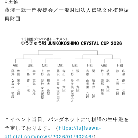
○主催
藤澤一就一門後援会／一般財団法人伝統文化棋道振
興財団
＊イベント当日、パンダネットにて棋譜の生中継を
予定しております。（
https://fujisawa-
official.com/news/2026/01/90246/
）